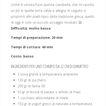
come è venuta fuori questa ciambella, che mi riporta
un pò in quella terra calda e allegra. In seguito vi
proporrò altri piatti tipici della tradizione greca, quello
di oggi è solo un piccolo assaggio rivisitato 😉
Difficoltà: molto bassa
Tempi di preparazione: 20 min
Tempi di cottura: 40 min
Costo: basso
INGREDIENTI PER UNO STAMPO DA 22 CM DI DIAMETRO
3 uova grandi a temperatura ambiente
130 gr di zucchero
200 gr di farina 00
50 gr di fecola di patate o amido di mais
1 cucchiaio abbondante di miele
150 gr di yogurt greco al naturale a temperatura