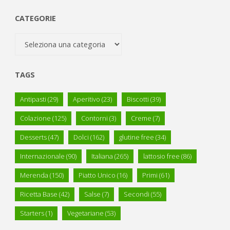
CATEGORIE
Categorie
TAGS
Antipasti
(29)
Aperitivo
(23)
Biscotti
(39)
Colazione
(125)
Contorni
(3)
Creme
(7)
Desserts
(47)
Dolci
(162)
glutine free
(34)
Internazionale
(90)
Italiana
(265)
lattosio free
(86)
Merenda
(150)
Piatto Unico
(16)
Primi
(61)
Ricetta Base
(42)
Salse
(7)
Secondi
(55)
Starters
(1)
Vegetariane
(53)