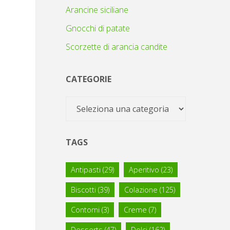
Arancine siciliane
Gnocchi di patate
Scorzette di arancia candite
CATEGORIE
Categorie
TAGS
Antipasti
(29)
Aperitivo
(23)
Biscotti
(39)
Colazione
(125)
Contorni
(3)
Creme
(7)
Desserts
(47)
Dolci
(162)