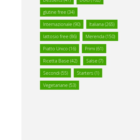
glutine free
(34)
Internazionale
(90)
Italiana
(265)
lattosio free
(86)
Merenda
(150)
Piatto Unico
(16)
Primi
(61)
Ricetta Base
(42)
Salse
(7)
Secondi
(55)
Starters
(1)
Vegetariane
(53)