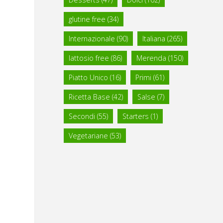
glutine free
(34)
Internazionale
(90)
Italiana
(265)
lattosio free
(86)
Merenda
(150)
Piatto Unico
(16)
Primi
(61)
Ricetta Base
(42)
Salse
(7)
Secondi
(55)
Starters
(1)
Vegetariane
(53)