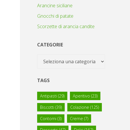
Arancine siciliane
Gnocchi di patate
Scorzette di arancia candite
CATEGORIE
Categorie
TAGS
Antipasti
(29)
Aperitivo
(23)
Biscotti
(39)
Colazione
(125)
Contorni
(3)
Creme
(7)
Desserts
(47)
Dolci
(162)