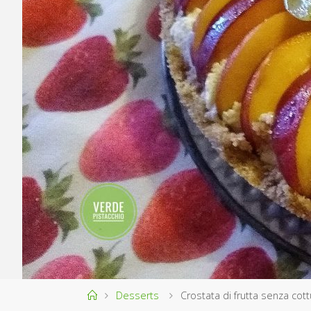
Home
Desserts
Crostata di frutta senza cott