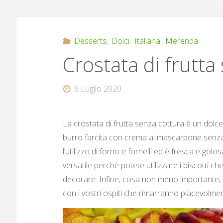
Desserts
,
Dolci
,
Italiana
,
Merenda
Crostata di frutta
6 Luglio 2020
La crostata di frutta senza cottura è un dolc
burro farcita con crema al mascarpone senza u
l’utilizzo di forno e fornelli ed è fresca e gol
versatile perchè potete utilizzare i biscotti che
decorare. Infine, cosa non meno importante, è
con i vostri ospiti che rimarranno piacevolmen