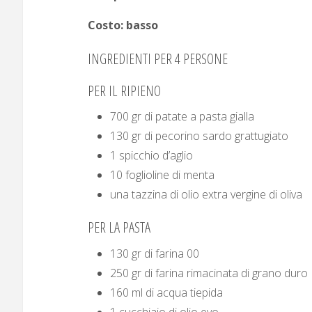
Costo: basso
INGREDIENTI PER 4 PERSONE
PER IL RIPIENO
700 gr di patate a pasta gialla
130 gr di pecorino sardo grattugiato
1 spicchio d’aglio
10 foglioline di menta
una tazzina di olio extra vergine di oliva
PER LA PASTA
130 gr di farina 00
250 gr di farina rimacinata di grano duro
160 ml di acqua tiepida
1 cucchiaio di olio evo