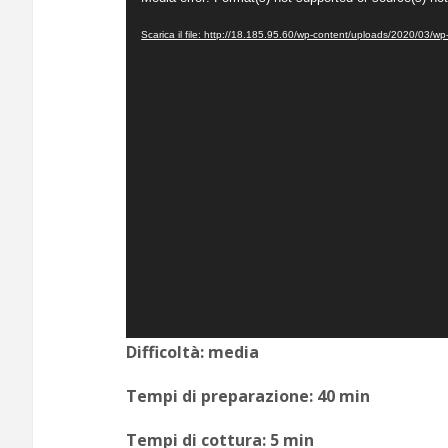
Player
Scarica il file: http://18.185.95.60/wp-content/uploads/2020/0
Difficoltà: media
Tempi di preparazione: 40 min
Tempi di cottura: 5 min