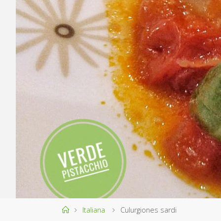
Home
Italiana
Culurgiones sardi