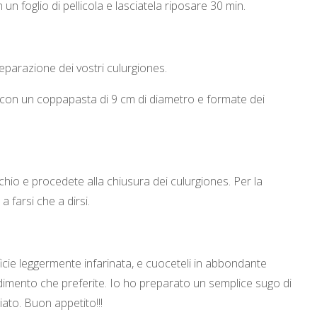
n foglio di pellicola e lasciatela riposare 30 min.
eparazione dei vostri culurgiones.
 e con un coppapasta di 9 cm di diametro e formate dei
hio e procedete alla chiusura dei culurgiones. Per la
a farsi che a dirsi.
icie leggermente infarinata, e cuoceteli in abbondante
ndimento che preferite. Io ho preparato un semplice sugo di
ato. Buon appetito!!!