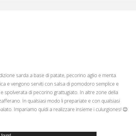
adizione sarda a base di patate, pecorino aglio e menta.
ica e vengono serviti con salsa di pomodoro semplice e
 e spolverata di pecorino grattugiato. In altre zone della
zafferano. In qualsiasi modo li prepariate e con qualsiasi
palato. Impariamo quidi a realizzare insieme i culurgiones! 😉
t found