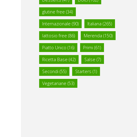
glutine free
(34)
Internazionale
(90)
Italiana
(265)
lattosio free
(86)
Merenda
(150)
Piatto Unico
(16)
Primi
(61)
Ricetta Base
(42)
Salse
(7)
Secondi
(55)
Starters
(1)
Vegetariane
(53)