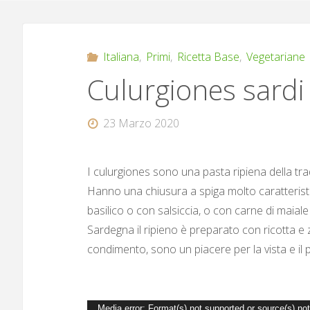
Italiana
,
Primi
,
Ricetta Base
,
Vegetariane
Culurgiones sardi
23 Marzo 2020
I culurgiones sono una pasta ripiena della tr
Hanno una chiusura a spiga molto caratterist
basilico o con salsiccia, o con carne di maiale
Sardegna il ripieno è preparato con ricotta e 
condimento, sono un piacere per la vista e il 
Video
Media error: Format(s) not supported or source(s) no