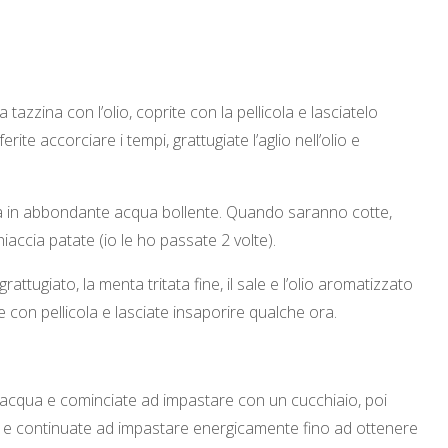
 tazzina con l’olio, coprite con la pellicola e lasciatelo
ite accorciare i tempi, grattugiate l’aglio nell’olio e
ia in abbondante acqua bollente. Quando saranno cotte,
iaccia patate (io le ho passate 2 volte).
attugiato, la menta tritata fine, il sale e l’olio aromatizzato
te con pellicola e lasciate insaporire qualche ora.
e e l’acqua e cominciate ad impastare con un cucchiaio, poi
oro e continuate ad impastare energicamente fino ad ottenere