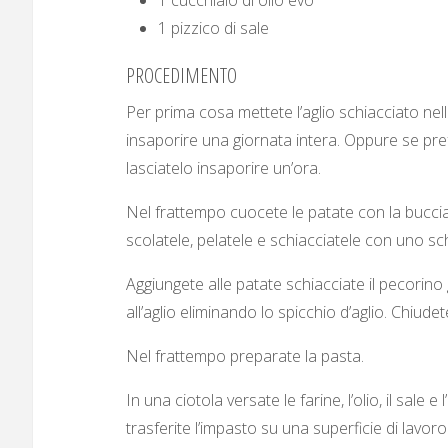
1 pizzico di sale
PROCEDIMENTO
Per prima cosa mettete l’aglio schiacciato nella
insaporire una giornata intera. Oppure se prefer
lasciatelo insaporire un’ora.
Nel frattempo cuocete le patate con la bucc
scolatele, pelatele e schiacciatele con uno sch
Aggiungete alle patate schiacciate il pecorino gr
all’aglio eliminando lo spicchio d’aglio. Chiude
Nel frattempo preparate la pasta.
In una ciotola versate le farine, l’olio, il sal
trasferite l’impasto su una superficie di lav