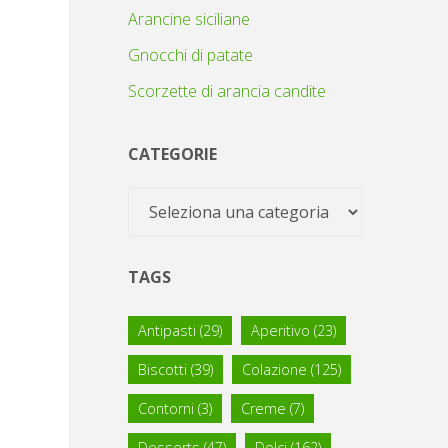
Arancine siciliane
Gnocchi di patate
Scorzette di arancia candite
CATEGORIE
Categorie
TAGS
Antipasti
(29)
Aperitivo
(23)
Biscotti
(39)
Colazione
(125)
Contorni
(3)
Creme
(7)
Desserts
(47)
Dolci
(162)