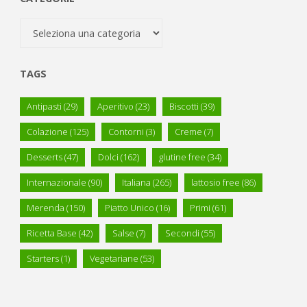
Categorie
TAGS
Antipasti
(29)
Aperitivo
(23)
Biscotti
(39)
Colazione
(125)
Contorni
(3)
Creme
(7)
Desserts
(47)
Dolci
(162)
glutine free
(34)
Internazionale
(90)
Italiana
(265)
lattosio free
(86)
Merenda
(150)
Piatto Unico
(16)
Primi
(61)
Ricetta Base
(42)
Salse
(7)
Secondi
(55)
Starters
(1)
Vegetariane
(53)