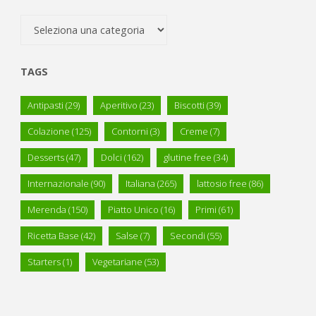
Categorie
TAGS
Antipasti
(29)
Aperitivo
(23)
Biscotti
(39)
Colazione
(125)
Contorni
(3)
Creme
(7)
Desserts
(47)
Dolci
(162)
glutine free
(34)
Internazionale
(90)
Italiana
(265)
lattosio free
(86)
Merenda
(150)
Piatto Unico
(16)
Primi
(61)
Ricetta Base
(42)
Salse
(7)
Secondi
(55)
Starters
(1)
Vegetariane
(53)