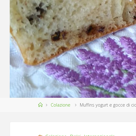
Home
Colazione
Muffins yogurt e gocce di ci