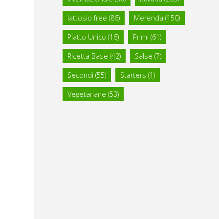
lattosio free
(86)
Merenda
(150)
Piatto Unico
(16)
Primi
(61)
Ricetta Base
(42)
Salse
(7)
Secondi
(55)
Starters
(1)
Vegetariane
(53)