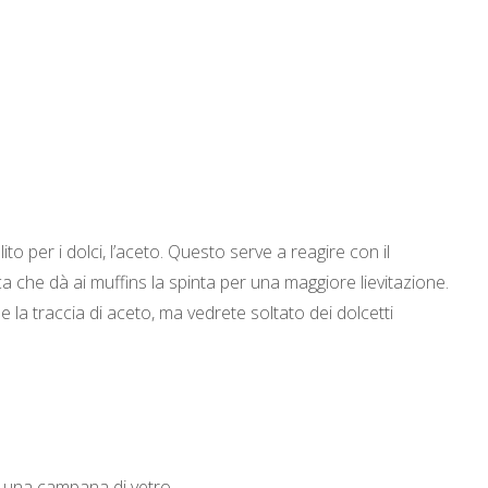
to per i dolci, l’aceto. Questo serve a reagire con il
che dà ai muffins la spinta per una maggiore lievitazione.
 la traccia di aceto, ma vedrete soltato dei dolcetti
o una campana di vetro.