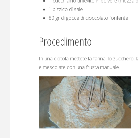
1 cucchiaino di lievito in polvere (mezza 
1 pizzico di sale
80 gr di gocce di cioccolato fonfente
Procedimento
In una ciotola mettete la farina, lo zucchero, la b
e mescolate con una frusta manuale.