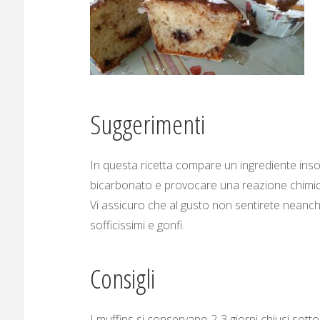
Suggerimenti
In questa ricetta compare un ingrediente insoli
bicarbonato e provocare una reazione chimica 
Vi assicuro che al gusto non sentirete neanche
sofficissimi e gonfi.
Consigli
I muffins si conservano 2-3 giorni chiusi sott