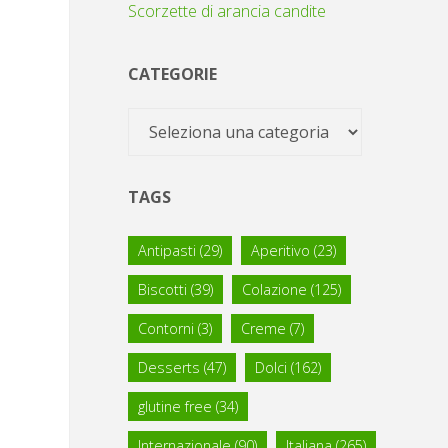
Scorzette di arancia candite
CATEGORIE
Categorie
TAGS
Antipasti
(29)
Aperitivo
(23)
Biscotti
(39)
Colazione
(125)
Contorni
(3)
Creme
(7)
Desserts
(47)
Dolci
(162)
glutine free
(34)
Internazionale
(90)
Italiana
(265)