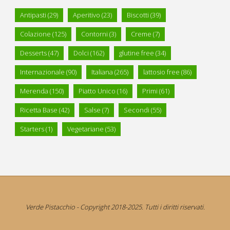
Antipasti
(29)
Aperitivo
(23)
Biscotti
(39)
Colazione
(125)
Contorni
(3)
Creme
(7)
Desserts
(47)
Dolci
(162)
glutine free
(34)
Internazionale
(90)
Italiana
(265)
lattosio free
(86)
Merenda
(150)
Piatto Unico
(16)
Primi
(61)
Ricetta Base
(42)
Salse
(7)
Secondi
(55)
Starters
(1)
Vegetariane
(53)
Verde Pistacchio - Copyright 2018-2025. Tutti i diritti riservati.