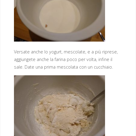
Versate anche lo yogurt, mescolate, e a più riprese,
aggiungete anche la farina poco per volta, infine il
sale. Date una prima mescolata con un cucchiaio.