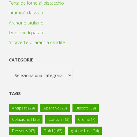
Torta da forno al pistacchio
Tiramisù classico
Arancine siciliane
Gnocchi di patate
Scorzette di arancia candite
CATEGORIE
Categorie
TAGS
Antipasti
(29)
Aperitivo
(23)
Biscotti
(39)
Colazione
(125)
Contorni
(3)
Creme
(7)
Desserts
(47)
Dolci
(162)
glutine free
(34)