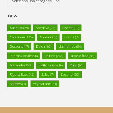
TAGS
Antipasti
(29)
Aperitivo
(23)
Biscotti
(39)
Colazione
(125)
Contorni
(3)
Creme
(7)
Desserts
(47)
Dolci
(162)
glutine free
(34)
Internazionale
(90)
Italiana
(265)
lattosio free
(86)
Merenda
(150)
Piatto Unico
(16)
Primi
(61)
Ricetta Base
(42)
Salse
(7)
Secondi
(55)
Starters
(1)
Vegetariane
(53)