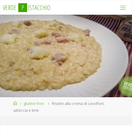
Salta
V
E
R
D
E
P
I
S
T
A
C
C
H
I
O
al
contenuto
Home
glutine free
Risotto alla crema di cavolfiori,
salsiccia e brie