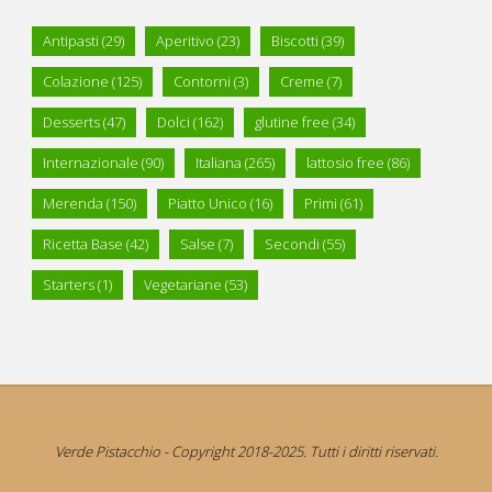
Antipasti
(29)
Aperitivo
(23)
Biscotti
(39)
Colazione
(125)
Contorni
(3)
Creme
(7)
Desserts
(47)
Dolci
(162)
glutine free
(34)
Internazionale
(90)
Italiana
(265)
lattosio free
(86)
Merenda
(150)
Piatto Unico
(16)
Primi
(61)
Ricetta Base
(42)
Salse
(7)
Secondi
(55)
Starters
(1)
Vegetariane
(53)
Verde Pistacchio - Copyright 2018-2025. Tutti i diritti riservati.