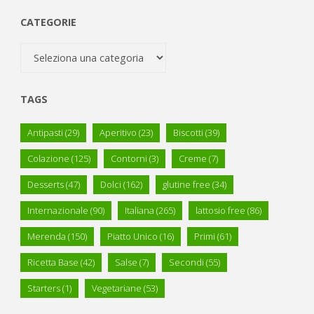
CATEGORIE
Categorie
TAGS
Antipasti
(29)
Aperitivo
(23)
Biscotti
(39)
Colazione
(125)
Contorni
(3)
Creme
(7)
Desserts
(47)
Dolci
(162)
glutine free
(34)
Internazionale
(90)
Italiana
(265)
lattosio free
(86)
Merenda
(150)
Piatto Unico
(16)
Primi
(61)
Ricetta Base
(42)
Salse
(7)
Secondi
(55)
Starters
(1)
Vegetariane
(53)