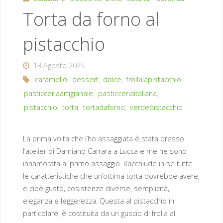
Torta da forno al
pistacchio
13 Agosto 2025
caramello
,
dessert
,
dolce
,
frollalapistacchio
,
pasticceriaartigianale
,
pasticceriaitaliana
,
pistacchio
,
torta
,
tortadaforno
,
verdepistacchio
La prima volta che l’ho assaggiata è stata presso
l’atelier di Damiano Carrara a Lucca e me ne sono
innamorata al primo assaggio. Racchiude in se tutte
le caratteristiche che un’ottima torta dovrebbe avere,
e cioè gusto, cosistenze diverse, semplicità,
eleganza e leggerezza. Questa al pistacchio in
particolare, è costituita da un guscio di frolla al