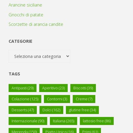
Arancine siciliane
Gnocchi di patate
Scorzette di arancia candite
CATEGORIE
Categorie
TAGS
Antipasti
(29)
Aperitivo
(23)
Biscotti
(39)
Colazione
(125)
Contorni
(3)
Creme
(7)
Desserts
(47)
Dolci
(162)
glutine free
(34)
Internazionale
(90)
Italiana
(265)
lattosio free
(86)
Merenda
(150)
Piatto Unico
(16)
Primi
(61)