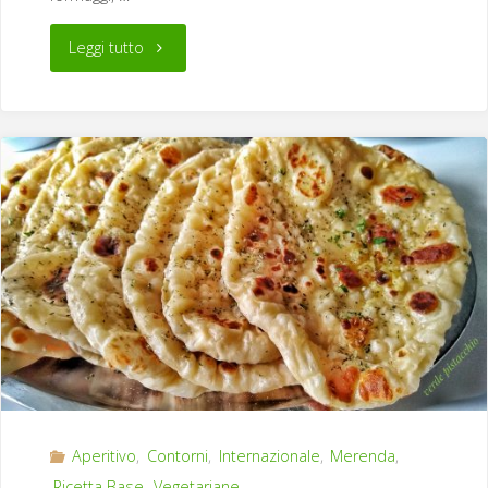
"Plum
Leggi tutto
Cake
Rustico"
Aperitivo
,
Contorni
,
Internazionale
,
Merenda
,
Ricetta Base
,
Vegetariane