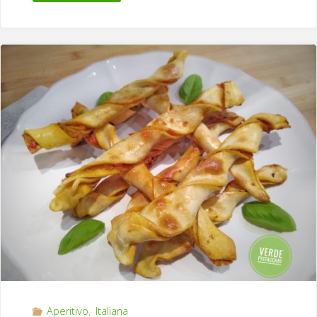
Fritto
Modenese
Senza
Lievito
e
Strutto"
Aperitivo
,
Italiana