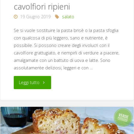
cavolfiori ripieni
19 Giugno 2019
salato
Se si vuole sostituire la pasta brisè o la pasta sfoglia
con qualcosa di più leggero, sano e nutriente, è
possibile. Si possono creare degli involucri con il
cavolfiore grattugiato, e riempirli di verdure a piacere,
amalgamate con un battuto di uova e latte. Sono
assolutamente deliziosi, leggeri e con …
"Bicchieri
Leggi tutto
croccanti
di
cavolfiori
ripieni"