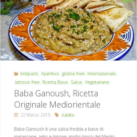
Antipasti
,
Aperitivo
,
glutine free
,
Internazionale
,
lattosio free
,
Ricetta Base
,
Salse
,
Vegetariane
Baba Ganoush, Ricetta
Originale Mediorientale
22 Marzo 2019
salato
Baba Ganoush è una salsa fredda a base di
melanzane, aglio e limone, molto tipico del Medio