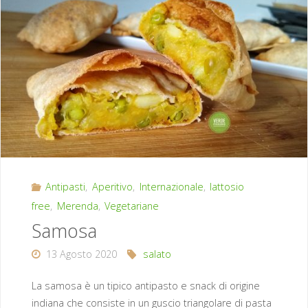
rosse"
Antipasti
,
Aperitivo
,
Internazionale
,
lattosio
free
,
Merenda
,
Vegetariane
Samosa
13 Agosto 2020
salato
La samosa è un tipico antipasto e snack di origine
indiana che consiste in un guscio triangolare di pasta