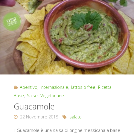
Aperitivo
,
Internazionale
,
lattosio free
,
Ricetta
Base
,
Salse
,
Vegetariane
Guacamole
22 Novembre 2018
salato
Il Guacamole è una salsa di origine messicana a base