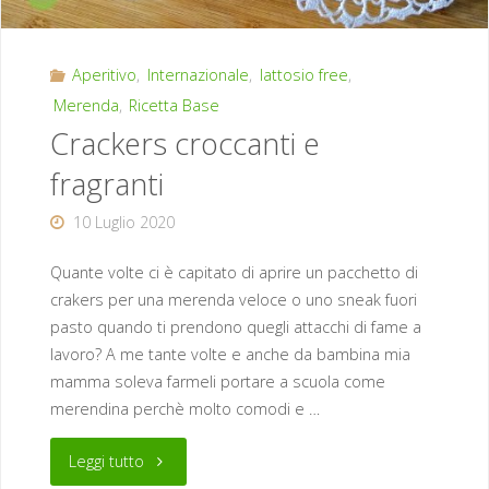
Aperitivo
,
Internazionale
,
lattosio free
,
Merenda
,
Ricetta Base
Crackers croccanti e
fragranti
10 Luglio 2020
Quante volte ci è capitato di aprire un pacchetto di
crakers per una merenda veloce o uno sneak fuori
pasto quando ti prendono quegli attacchi di fame a
lavoro? A me tante volte e anche da bambina mia
mamma soleva farmeli portare a scuola come
merendina perchè molto comodi e …
"Crackers
Leggi tutto