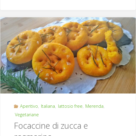
croccanti
e
fragranti"
Aperitivo
,
Italiana
,
lattosio free
,
Merenda
,
Vegetariane
Focaccine di zucca e