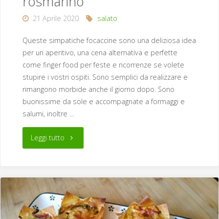
rosmarino
21 Aprile 2020
salato
Queste simpatiche focaccine sono una deliziosa idea
per un aperitivo, una cena alternativa e perfette
come finger food per feste e ricorrenze se volete
stupire i vostri ospiti. Sono semplici da realizzare e
rimangono morbide anche il giorno dopo. Sono
buonissime da sole e accompagnate a formaggi e
salumi, inoltre …
"Focaccine
Leggi tutto
di
zucca
e