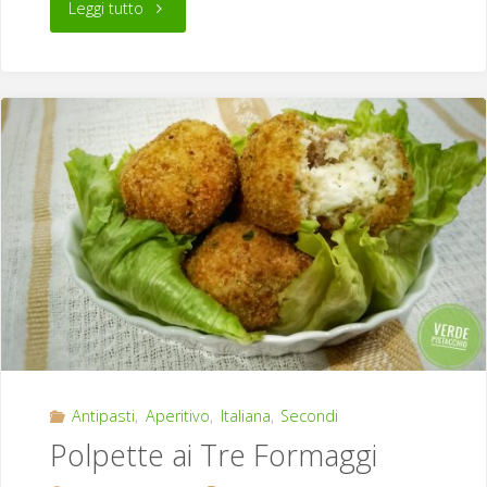
"Hummus
Leggi tutto
di
Ceci"
Antipasti
,
Aperitivo
,
Italiana
,
Secondi
Polpette ai Tre Formaggi