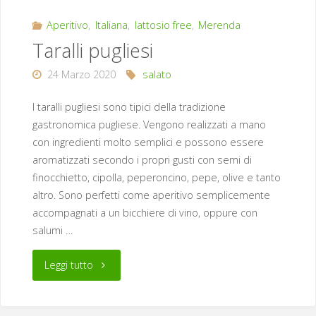
Aperitivo
,
Italiana
,
lattosio free
,
Merenda
Taralli pugliesi
24 Marzo 2020
salato
I taralli pugliesi sono tipici della tradizione
gastronomica pugliese. Vengono realizzati a mano
con ingredienti molto semplici e possono essere
aromatizzati secondo i propri gusti con semi di
finocchietto, cipolla, peperoncino, pepe, olive e tanto
altro. Sono perfetti come aperitivo semplicemente
accompagnati a un bicchiere di vino, oppure con
salumi …
"Taralli
Leggi tutto
pugliesi"