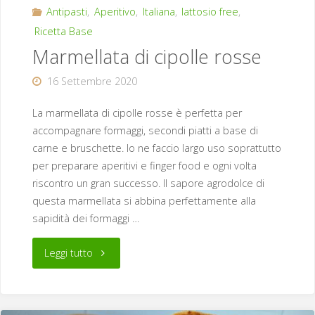
Antipasti
,
Aperitivo
,
Italiana
,
lattosio free
,
Ricetta Base
Marmellata di cipolle rosse
16 Settembre 2020
La marmellata di cipolle rosse è perfetta per
accompagnare formaggi, secondi piatti a base di
carne e bruschette. Io ne faccio largo uso soprattutto
per preparare aperitivi e finger food e ogni volta
riscontro un gran successo. Il sapore agrodolce di
questa marmellata si abbina perfettamente alla
sapidità dei formaggi …
"Marmellata
Leggi tutto
di
cipolle