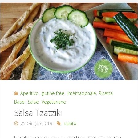
Aperitivo
,
glutine free
,
Internazionale
,
Ricetta
Base
,
Salse
,
Vegetariane
Salsa Tzatziki
25 Giugno 2019
salato
La salsa Tzatziki è una salsa a base di yogurt, cetrioli,