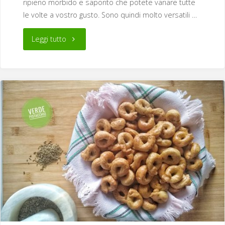
ripieno morbido e saporito che potete variare tutte
le volte a vostro gusto. Sono quindi molto versatili …
"Cestini
Leggi tutto
di
verdure
al
forno"