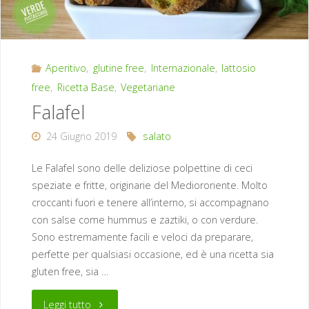
Aperitivo
,
glutine free
,
Internazionale
,
lattosio
free
,
Ricetta Base
,
Vegetariane
Falafel
24 Giugno 2019
salato
Le Falafel sono delle deliziose polpettine di ceci
speziate e fritte, originarie del Mediororiente. Molto
croccanti fuori e tenere all’interno, si accompagnano
con salse come hummus e zaztiki, o con verdure.
Sono estremamente facili e veloci da preparare,
perfette per qualsiasi occasione, ed è una ricetta sia
gluten free, sia …
"Falafel"
Leggi tutto