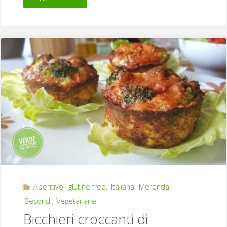
Aperitivo
,
glutine free
,
Italiana
,
Merenda
,
Secondi
,
Vegetariane
Bicchieri croccanti di