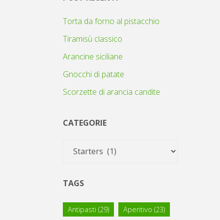
Torta da forno al pistacchio
Tiramisù classico
Arancine siciliane
Gnocchi di patate
Scorzette di arancia candite
CATEGORIE
Categorie
TAGS
Antipasti
(29)
Aperitivo
(23)