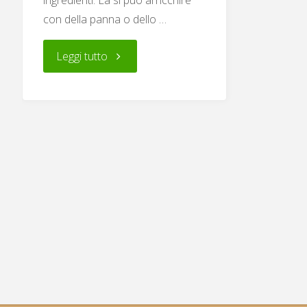
ingredienti. La si può arricchire
con della panna o dello …
"Vellutata
Leggi tutto
di
zucca"