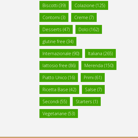
Biscotti
(39)
Colazione
(125)
Contorni
(3)
Creme
(7)
Desserts
(47)
Dolci
(162)
glutine free
(34)
Internazionale
(90)
Italiana
(265)
lattosio free
(86)
Merenda
(150)
Piatto Unico
(16)
Primi
(61)
Ricetta Base
(42)
Salse
(7)
Secondi
(55)
Starters
(1)
Vegetariane
(53)