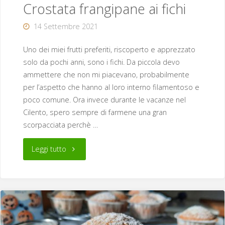
Crostata frangipane ai fichi
14 Settembre 2021
Uno dei miei frutti preferiti, riscoperto e apprezzato
solo da pochi anni, sono i fichi. Da piccola devo
ammettere che non mi piacevano, probabilmente
per l’aspetto che hanno al loro interno filamentoso e
poco comune. Ora invece durante le vacanze nel
Cilento, spero sempre di farmene una gran
scorpacciata perchè …
"Crostata
Leggi tutto
frangipane
ai
fichi"