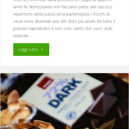
anno fa. Nonostante non facciano parte del classico
repertorio della pasticceria partenopea, i fiocchi di
neve sono diventati uno dei dolci più amati da tutto il
popolo napoletano e non solo, tanto che sono stati
replicati …
"Fiocchi
Leggi tutto
di
neve"