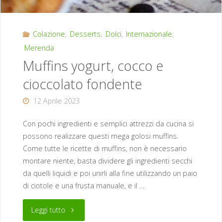
Colazione
,
Desserts
,
Dolci
,
Internazionale
,
Merenda
Muffins yogurt, cocco e
cioccolato fondente
12 Aprile 2023
Con pochi ingredienti e semplici attrezzi da cucina si
possono realizzare questi mega golosi muffins.
Come tutte le ricette di muffins, non è necessario
montare niente, basta dividere gli ingredienti secchi
da quelli liquidi e poi unirli alla fine utilizzando un paio
di ciotole e una frusta manuale, e il …
"Muffins
Leggi tutto