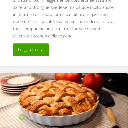
Si tratta di panini leggermente dolci aromatizzati allo
zafferano di origine svedese ma diffuse molto anche
in Danimarca. La loro forma più diffusa è quella ad
esse nelle cui spirali troviamo un chicco di uva passa,
ma si preparano anche in altre forme con nomi
diversi a seconda della regione …
"Gatti
Leggi tutto
di
S.
Lucia
o
Lussekatter"