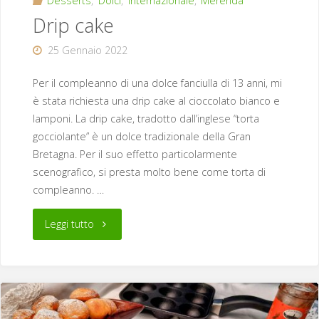
Desserts
,
Dolci
,
Internazionale
,
Merenda
Drip cake
25 Gennaio 2022
Per il compleanno di una dolce fanciulla di 13 anni, mi
è stata richiesta una drip cake al cioccolato bianco e
lamponi. La drip cake, tradotto dall’inglese “torta
gocciolante” è un dolce tradizionale della Gran
Bretagna. Per il suo effetto particolarmente
scenografico, si presta molto bene come torta di
compleanno. …
"Drip
Leggi tutto
cake"