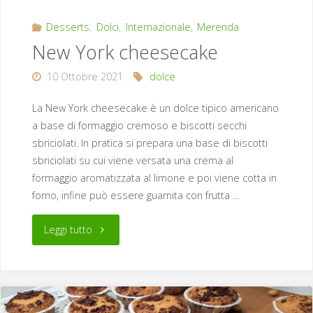
Desserts
,
Dolci
,
Internazionale
,
Merenda
New York cheesecake
10 Ottobre 2021
dolce
La New York cheesecake è un dolce tipico americano
a base di formaggio cremoso e biscotti secchi
sbriciolati. In pratica si prepara una base di biscotti
sbriciolati su cui viene versata una crema al
formaggio aromatizzata al limone e poi viene cotta in
forno, infine può essere guarnita con frutta …
"New
Leggi tutto
York
cheesecake"