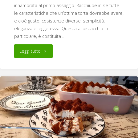
innamorata al primo assaggio. Racchiude in se tutte
le caratteristiche che un’ottima torta dovrebbe avere,
e cioè gusto, cosistenze diverse, semplicità,
eleganza e leggerezza. Questa al pistacchio in
particolare, è costituita …
"Torta
Leggi tutto
da
forno
al
pistacchio"