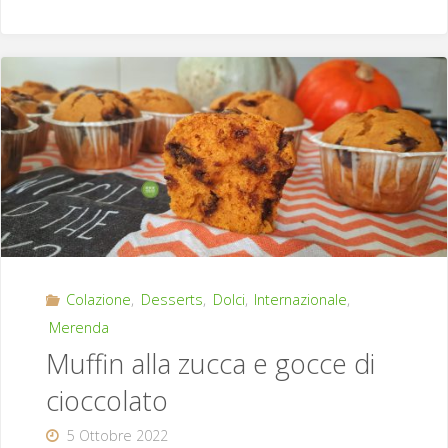
yogurt,
cocco
e
cioccolato
fondente"
Colazione
,
Desserts
,
Dolci
,
Internazionale
,
Merenda
Muffin alla zucca e gocce di
cioccolato
5 Ottobre 2022