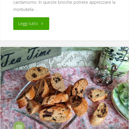
cardamomo. In queste brioche potrete apprezzare la
morbidella …
"Brioche
Leggi tutto
con
crema
pasticcera
e
composta
di
mele
al