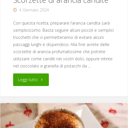
4 Gennaio 2024
Con questa ricetta, preparare l’arancia candita sarà
semplicissimo. Basta seguire alcuni piccoli e semplici
trucchetti che vi permetteranno di evitare alcuni
passaggi lunghi e dispendiosi. Alla fine avrete delle
scorzette di arancia profumatissime che potrete
utilizzare come canditi nei vostri dolci, oppure intinte
nel cioccolato e granella di pistacchi da …
"Scorzette
Leggi tutto
di
arancia
candite"