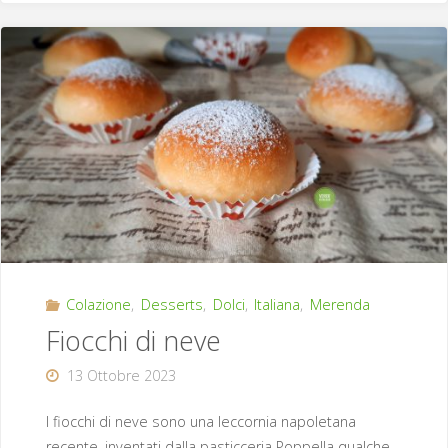
Colazione
,
Desserts
,
Dolci
,
Italiana
,
Merenda
Fiocchi di neve
13 Ottobre 2023
I fiocchi di neve sono una leccornia napoletana
recente, inventati dalla pasticceria Poppella qualche