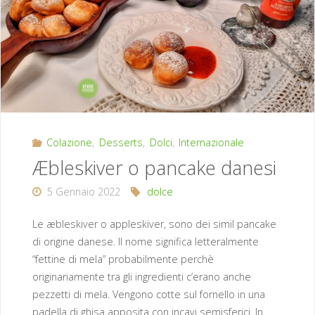
Colazione
,
Desserts
,
Dolci
,
Internazionale
Æbleskiver o pancake danesi
5 Gennaio 2022
dolce
Le æbleskiver o appleskiver, sono dei simil pancake
di origine danese. Il nome significa letteralmente
“fettine di mela” probabilmente perchè
originariamente tra gli ingredienti c’erano anche
pezzetti di mela. Vengono cotte sul fornello in una
padella di ghisa apposita con incavi semisferici. In