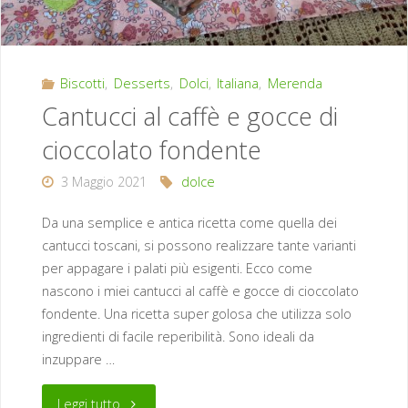
lime
e
Biscotti
,
Desserts
,
Dolci
,
Italiana
,
Merenda
cardamomo"
Cantucci al caffè e gocce di
cioccolato fondente
3 Maggio 2021
dolce
Da una semplice e antica ricetta come quella dei
cantucci toscani, si possono realizzare tante varianti
per appagare i palati più esigenti. Ecco come
nascono i miei cantucci al caffè e gocce di cioccolato
fondente. Una ricetta super golosa che utilizza solo
ingredienti di facile reperibilità. Sono ideali da
inzuppare …
"Cantucci
Leggi tutto