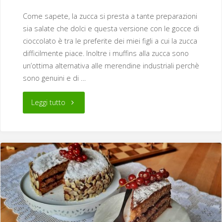
Come sapete, la zucca si presta a tante preparazioni
sia salate che dolci e questa versione con le gocce di
cioccolato è tra le preferite dei miei figli a cui la zucca
difficilmente piace. Inoltre i muffins alla zucca sono
un’ottima alternativa alle merendine industriali perchè
sono genuini e di …
"Muffin
Leggi tutto
alla
zucca
e
gocce
di