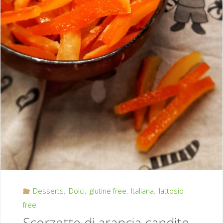
Desserts
,
Dolci
,
glutine free
,
Italiana
,
lattosio
free
Scorzette di arancia candite