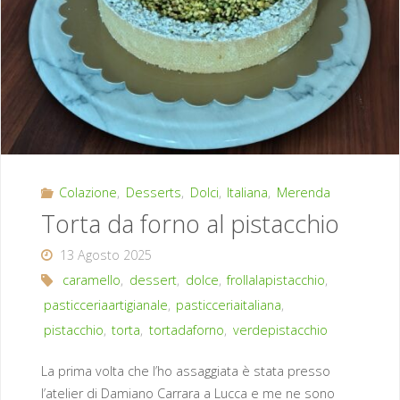
Colazione
,
Desserts
,
Dolci
,
Italiana
,
Merenda
Torta da forno al pistacchio
13 Agosto 2025
caramello
,
dessert
,
dolce
,
frollalapistacchio
,
pasticceriaartigianale
,
pasticceriaitaliana
,
pistacchio
,
torta
,
tortadaforno
,
verdepistacchio
La prima volta che l’ho assaggiata è stata presso
l’atelier di Damiano Carrara a Lucca e me ne sono