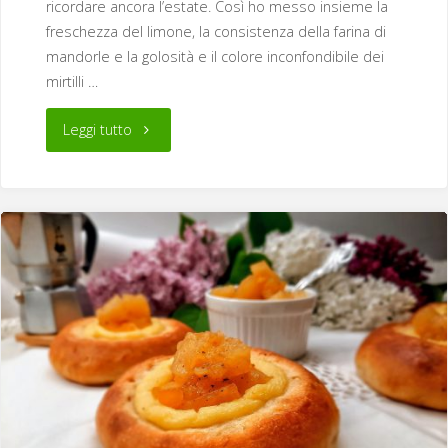
ricordare ancora l’estate. Così ho messo insieme la
freschezza del limone, la consistenza della farina di
mandorle e la golosità e il colore inconfondibile dei
mirtilli …
"Muffins
Leggi tutto
ai
mirtilli,
farina
di
mandorle
e
limone"