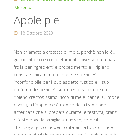
Merenda
Apple pie
18 Ottobre 2023
Non chiamatela crostata di mele, perchè non lo é!!! Il
guscio intorno è completamente diverso dalla pasta
frolla per ingredienti e procedimento e il ripieno
consiste unicamente di mele e spezie. E’
inconfondibile per il suo aspetto rustico e il suo
profumo di spezie. Al suo interno racchiude un
ripieno cremosissimo, ricco di mele, cannella, limone
e vaniglia L’apple pie è il dolce della tradizione
americana che si prepara durante le festività, pranzi
e feste dove la famiglia si riunisce, come il
Thanksgiving. Come per noi italiani la torta di mele
rappresenta il dolce dei ricordi, così l’apple pie lo è