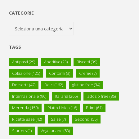
CATEGORIE
Categorie
TAGS
Antipasti
(29)
Aperitivo
(23)
Biscotti
(39)
Colazione
(125)
Contorni
(3)
Creme
(7)
Desserts
(47)
Dolci
(162)
glutine free
(34)
Internazionale
(90)
Italiana
(265)
lattosio free
(86)
Merenda
(150)
Piatto Unico
(16)
Primi
(61)
Ricetta Base
(42)
Salse
(7)
Secondi
(55)
Starters
(1)
Vegetariane
(53)