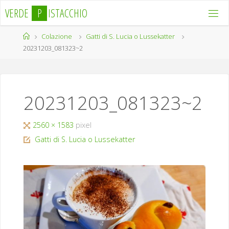
Salta
V
E
R
D
E
P
I
S
T
A
C
C
H
I
O
al
contenuto
Home
Colazione
Gatti di S. Lucia o Lussekatter
20231203_081323~2
20231203_081323~2
Tutta
2560 × 1583
pixel
larghezza
Gatti di S. Lucia o Lussekatter