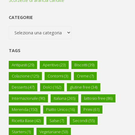
Scorzette di arancia candite
CATEGORIE
Categorie
TAGS
Antipasti
(29)
Aperitivo
(23)
Biscotti
(39)
Colazione
(125)
Contorni
(3)
Creme
(7)
Desserts
(47)
Dolci
(162)
glutine free
(34)
Internazionale
(90)
Italiana
(265)
lattosio free
(86)
Merenda
(150)
Piatto Unico
(16)
Primi
(61)
Ricetta Base
(42)
Salse
(7)
Secondi
(55)
Starters
(1)
Vegetariane
(53)