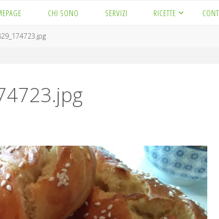
MEPAGE
CHI SONO
SERVIZI
RICETTE
CONT
29_174723.jpg
4723.jpg