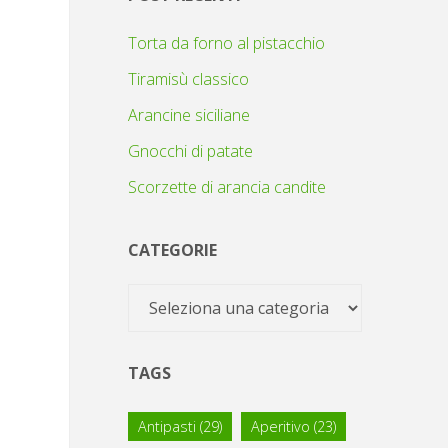
Torta da forno al pistacchio
Tiramisù classico
Arancine siciliane
Gnocchi di patate
Scorzette di arancia candite
CATEGORIE
Categorie
TAGS
Antipasti
(29)
Aperitivo
(23)