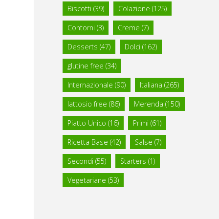
Biscotti
(39)
Colazione
(125)
Contorni
(3)
Creme
(7)
Desserts
(47)
Dolci
(162)
glutine free
(34)
Internazionale
(90)
Italiana
(265)
lattosio free
(86)
Merenda
(150)
Piatto Unico
(16)
Primi
(61)
Ricetta Base
(42)
Salse
(7)
Secondi
(55)
Starters
(1)
Vegetariane
(53)