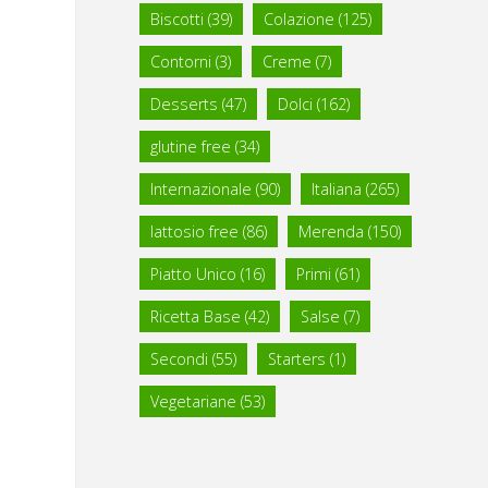
Biscotti
(39)
Colazione
(125)
Contorni
(3)
Creme
(7)
Desserts
(47)
Dolci
(162)
glutine free
(34)
Internazionale
(90)
Italiana
(265)
lattosio free
(86)
Merenda
(150)
Piatto Unico
(16)
Primi
(61)
Ricetta Base
(42)
Salse
(7)
Secondi
(55)
Starters
(1)
Vegetariane
(53)