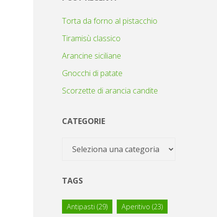
Torta da forno al pistacchio
Tiramisù classico
Arancine siciliane
Gnocchi di patate
Scorzette di arancia candite
CATEGORIE
Categorie
TAGS
Antipasti
(29)
Aperitivo
(23)