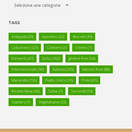
Categorie
TAGS
Antipasti
(29)
Aperitivo
(23)
Biscotti
(39)
Colazione
(125)
Contorni
(3)
Creme
(7)
Desserts
(47)
Dolci
(162)
glutine free
(34)
Internazionale
(90)
Italiana
(265)
lattosio free
(86)
Merenda
(150)
Piatto Unico
(16)
Primi
(61)
Ricetta Base
(42)
Salse
(7)
Secondi
(55)
Starters
(1)
Vegetariane
(53)