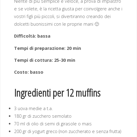
Niente di più semplice e veloce, a prova di impiastro
e se volete, è la ricetta giusta per coinvolgere anche i
vostri figli più piccoli, si divertiranno creando dei
dolcetti buonissimi con le proprie mani 🙂
Difficoltà: bassa
Tempi di preparazione: 20 min
Tempi di cottura: 25-30 min
Costo: basso
Ingredienti per 12 muffins
3 uova medie a t.a.
180 gr di zucchero semolato
70 ml di olio di semi di girasole o mais
200 gr di yogurt greco (non zuccherato e senza frutta)