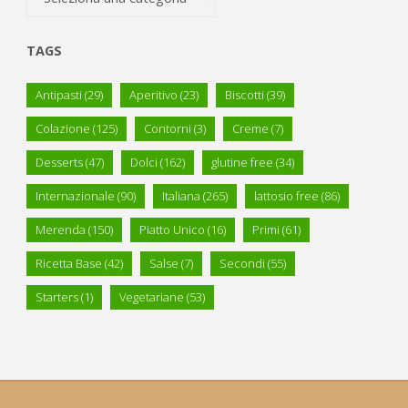
TAGS
Antipasti
(29)
Aperitivo
(23)
Biscotti
(39)
Colazione
(125)
Contorni
(3)
Creme
(7)
Desserts
(47)
Dolci
(162)
glutine free
(34)
Internazionale
(90)
Italiana
(265)
lattosio free
(86)
Merenda
(150)
Piatto Unico
(16)
Primi
(61)
Ricetta Base
(42)
Salse
(7)
Secondi
(55)
Starters
(1)
Vegetariane
(53)