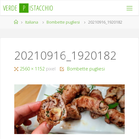
Salta
V
E
R
D
E
P
I
S
T
A
C
C
H
I
O
al
contenuto
Home
Italiana
Bombette pugliesi
20210916_1920182
20210916_1920182
Tutta
2560 × 1152
pixel
Bombette pugliesi
larghezza