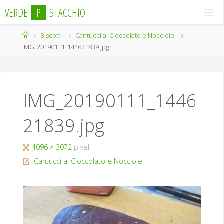
Salta
V
E
R
D
E
P
I
S
T
A
C
C
H
I
O
al
contenuto
Home
Biscotti
Cantucci al Cioccolato e Nocciole
IMG_20190111_144621839.jpg
IMG_20190111_1446
21839.jpg
Tutta
4096 × 3072
pixel
larghezza
Cantucci al Cioccolato e Nocciole