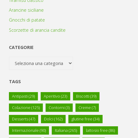
Tiramisù classico
Arancine siciliane
Gnocchi di patate
Scorzette di arancia candite
CATEGORIE
Categorie
TAGS
Antipasti
(29)
Aperitivo
(23)
Biscotti
(39)
Colazione
(125)
Contorni
(3)
Creme
(7)
Desserts
(47)
Dolci
(162)
glutine free
(34)
Internazionale
(90)
Italiana
(265)
lattosio free
(86)