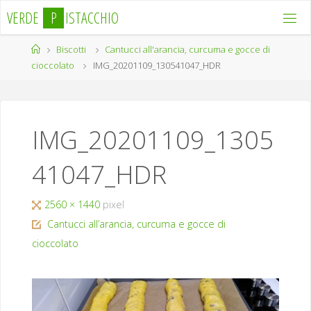
Salta
V
E
R
D
E
P
I
S
T
A
C
C
H
I
O
al
contenuto
Home
Biscotti
Cantucci all'arancia, curcuma e gocce di
cioccolato
IMG_20201109_130541047_HDR
IMG_20201109_1305
41047_HDR
Tutta
2560 × 1440
pixel
larghezza
Cantucci all’arancia, curcuma e gocce di
cioccolato