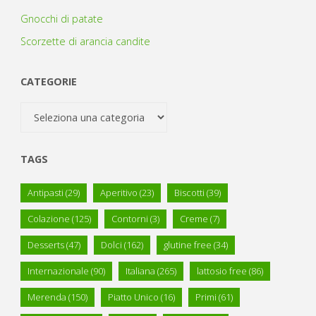
Gnocchi di patate
Scorzette di arancia candite
CATEGORIE
Categorie
TAGS
Antipasti
(29)
Aperitivo
(23)
Biscotti
(39)
Colazione
(125)
Contorni
(3)
Creme
(7)
Desserts
(47)
Dolci
(162)
glutine free
(34)
Internazionale
(90)
Italiana
(265)
lattosio free
(86)
Merenda
(150)
Piatto Unico
(16)
Primi
(61)