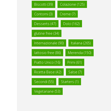
Biscotti
(39)
Colazione
(125)
Contorni
(3)
Creme
(7)
Desserts
(47)
Dolci
(162)
glutine free
(34)
Internazionale
(90)
Italiana
(265)
lattosio free
(86)
Merenda
(150)
Piatto Unico
(16)
Primi
(61)
Ricetta Base
(42)
Salse
(7)
Secondi
(55)
Starters
(1)
Vegetariane
(53)