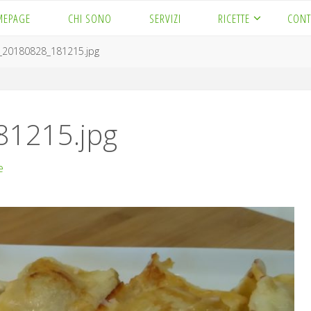
MEPAGE
CHI SONO
SERVIZI
RICETTE
CONT
_20180828_181215.jpg
1215.jpg
e