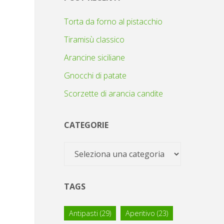
Torta da forno al pistacchio
Tiramisù classico
Arancine siciliane
Gnocchi di patate
Scorzette di arancia candite
CATEGORIE
Categorie
TAGS
Antipasti
(29)
Aperitivo
(23)