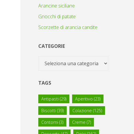
Arancine siciliane
Gnocchi di patate
Scorzette di arancia candite
CATEGORIE
Categorie
TAGS
Antipasti
(29)
Aperitivo
(23)
Biscotti
(39)
Colazione
(125)
Contorni
(3)
Creme
(7)
Desserts
(47)
Dolci
(162)