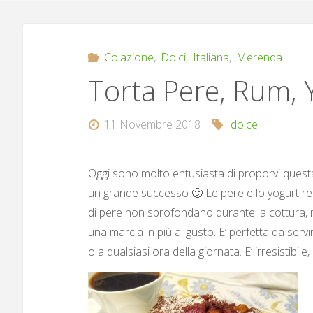
Colazione
,
Dolci
,
Italiana
,
Merenda
Torta Pere, Rum, 
11 Novembre 2018
dolce
Oggi sono molto entusiasta di proporvi questa t
un grande successo 🙂 Le pere e lo yogurt ren
di pere non sprofondano durante la cottura, m
una marcia in più al gusto. E’ perfetta da se
o a qualsiasi ora della giornata. E’ irresistibil