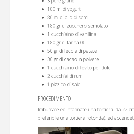
3 pere grandi
100 ml di yogurt
80 ml di olio di semi
180 gr di zucchero semolato
1 cucchiaino di vanillina
180 gr di farina 00
50 gr di fecola di patate
30 gr di cacao in polvere
1 cucchiaino di lievito per dolci
2 cucchiai di rum
1 pizzico di sale
PROCEDIMENTO
Imburrate ed infarinate una tortiera da 22 c
preferibile una tortiera rotonda), ed accendete