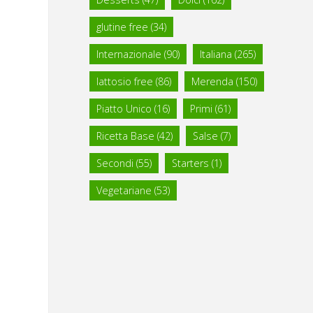
glutine free
(34)
Internazionale
(90)
Italiana
(265)
lattosio free
(86)
Merenda
(150)
Piatto Unico
(16)
Primi
(61)
Ricetta Base
(42)
Salse
(7)
Secondi
(55)
Starters
(1)
Vegetariane
(53)