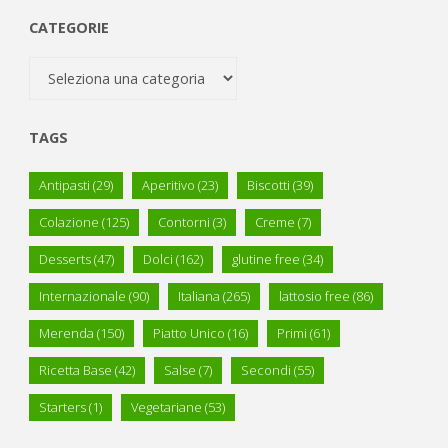
CATEGORIE
Categorie
TAGS
Antipasti
(29)
Aperitivo
(23)
Biscotti
(39)
Colazione
(125)
Contorni
(3)
Creme
(7)
Desserts
(47)
Dolci
(162)
glutine free
(34)
Internazionale
(90)
Italiana
(265)
lattosio free
(86)
Merenda
(150)
Piatto Unico
(16)
Primi
(61)
Ricetta Base
(42)
Salse
(7)
Secondi
(55)
Starters
(1)
Vegetariane
(53)