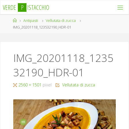
Salta
V
E
R
D
E
P
I
S
T
A
C
C
H
I
O
al
contenuto
Home
Antipasti
Vellutata di zucca
IMG_20201118_123532190_HDR-01
IMG_20201118_1235
32190_HDR-01
Tutta
2560 × 1501
pixel
Vellutata di zucca
larghezza