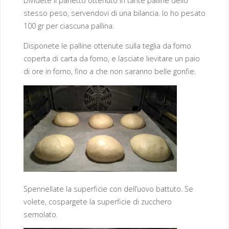
Dividete il panetto ottenuto in tante palline dello
stesso peso, servendovi di una bilancia. Io ho pesato
100 gr per ciascuna pallina.
Disponete le palline ottenute sulla teglia da forno
coperta di carta da forno, e lasciate lievitare un paio
di ore in forno, fino a che non saranno belle gonfie.
Spennellate la superficie con dell’uovo battuto. Se
volete, cospargete la superficie di zucchero
semolato.