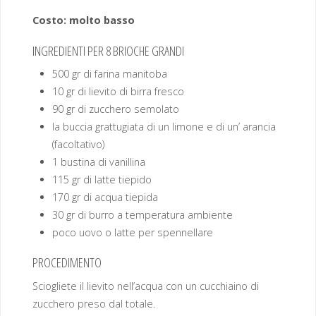
Costo: molto basso
INGREDIENTI PER 8 BRIOCHE GRANDI
500 gr di farina manitoba
10 gr di lievito di birra fresco
90 gr di zucchero semolato
la buccia grattugiata di un limone e di un’ arancia
(facoltativo)
1 bustina di vanillina
115 gr di latte tiepido
170 gr di acqua tiepida
30 gr di burro a temperatura ambiente
poco uovo o latte per spennellare
PROCEDIMENTO
Sciogliete il lievito nell’acqua con un cucchiaino di
zucchero preso dal totale.