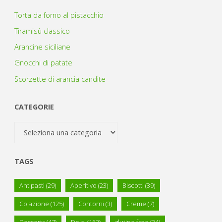
Torta da forno al pistacchio
Tiramisù classico
Arancine siciliane
Gnocchi di patate
Scorzette di arancia candite
CATEGORIE
Categorie
TAGS
Antipasti
(29)
Aperitivo
(23)
Biscotti
(39)
Colazione
(125)
Contorni
(3)
Creme
(7)
Desserts
(47)
Dolci
(162)
glutine free
(34)