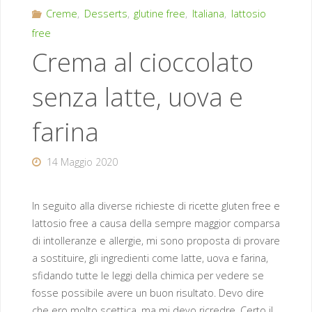
Creme
,
Desserts
,
glutine free
,
Italiana
,
lattosio
free
Crema al cioccolato
senza latte, uova e
farina
14 Maggio 2020
In seguito alla diverse richieste di ricette gluten free e
lattosio free a causa della sempre maggior comparsa
di intolleranze e allergie, mi sono proposta di provare
a sostituire, gli ingredienti come latte, uova e farina,
sfidando tutte le leggi della chimica per vedere se
fosse possibile avere un buon risultato. Devo dire
che ero molto scettica, ma mi devo ricredre. Certo il