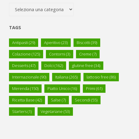
Categorie
TAGS
Antipasti
(29)
Aperitivo
(23)
Biscotti
(39)
Colazione
(125)
Contorni
(3)
Creme
(7)
Desserts
(47)
Dolci
(162)
glutine free
(34)
Internazionale
(90)
Italiana
(265)
lattosio free
(86)
Merenda
(150)
Piatto Unico
(16)
Primi
(61)
Ricetta Base
(42)
Salse
(7)
Secondi
(55)
Starters
(1)
Vegetariane
(53)