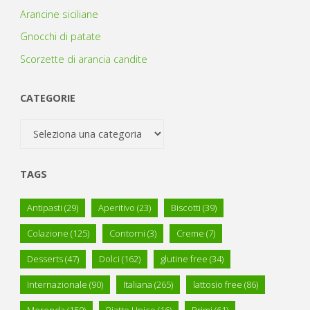
Arancine siciliane
Gnocchi di patate
Scorzette di arancia candite
CATEGORIE
Categorie
TAGS
Antipasti
(29)
Aperitivo
(23)
Biscotti
(39)
Colazione
(125)
Contorni
(3)
Creme
(7)
Desserts
(47)
Dolci
(162)
glutine free
(34)
Internazionale
(90)
Italiana
(265)
lattosio free
(86)
Merenda
(150)
Piatto Unico
(16)
Primi
(61)