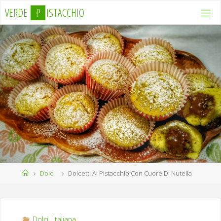
Salta
V
E
R
D
E
P
I
S
T
A
C
C
H
I
O
al
contenuto
Home
Dolci
Dolcetti Al Pistacchio Con Cuore Di Nutella
Dolci
,
Italiana