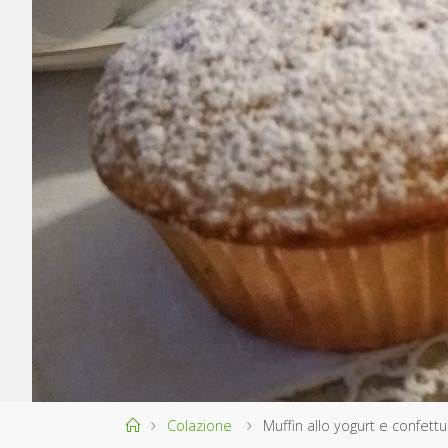
Home
Colazione
Muffin allo yogurt e confettu