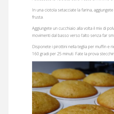
In una ciotola setacciate la farina, aggiungete
frusta.
Aggiungete un cucchiaio alla volta il mix di 
movimenti dal basso verso l’alto senza far s
Disponete i pirottini nella teglia per muffin e 
160 gradi per 25 minuti. Fate la prova stecchin