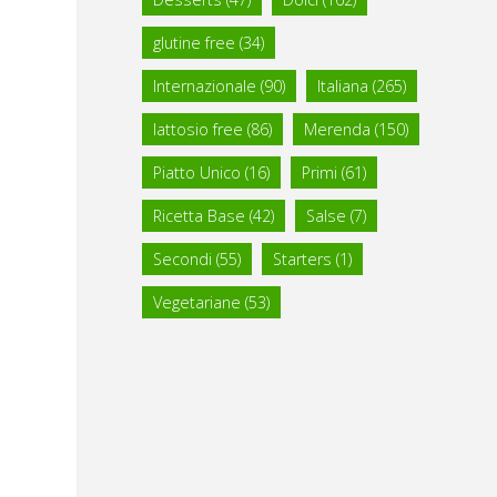
glutine free
(34)
Internazionale
(90)
Italiana
(265)
lattosio free
(86)
Merenda
(150)
Piatto Unico
(16)
Primi
(61)
Ricetta Base
(42)
Salse
(7)
Secondi
(55)
Starters
(1)
Vegetariane
(53)