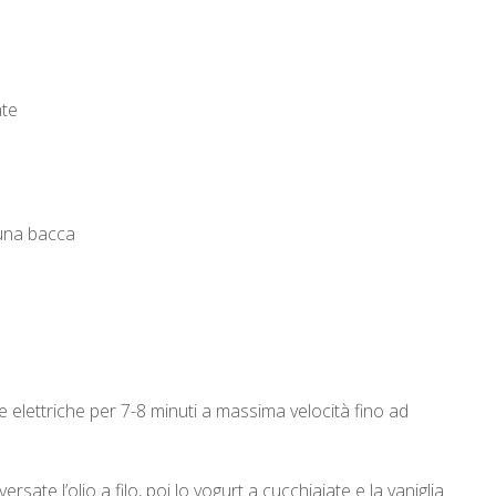
nte
i una bacca
 elettriche per 7-8 minuti a massima velocità fino ad
rsate l’olio a filo, poi lo yogurt a cucchiaiate e la vaniglia.