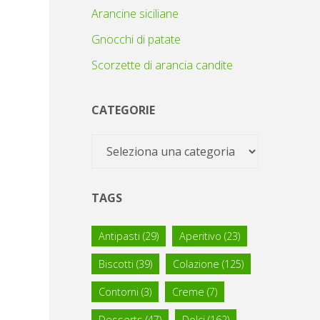
Arancine siciliane
Gnocchi di patate
Scorzette di arancia candite
CATEGORIE
Categorie
TAGS
Antipasti
(29)
Aperitivo
(23)
Biscotti
(39)
Colazione
(125)
Contorni
(3)
Creme
(7)
Desserts
(47)
Dolci
(162)