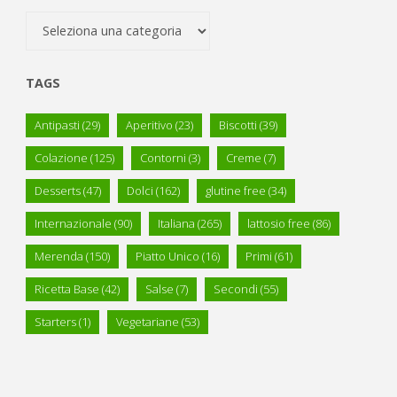
Categorie
TAGS
Antipasti
(29)
Aperitivo
(23)
Biscotti
(39)
Colazione
(125)
Contorni
(3)
Creme
(7)
Desserts
(47)
Dolci
(162)
glutine free
(34)
Internazionale
(90)
Italiana
(265)
lattosio free
(86)
Merenda
(150)
Piatto Unico
(16)
Primi
(61)
Ricetta Base
(42)
Salse
(7)
Secondi
(55)
Starters
(1)
Vegetariane
(53)