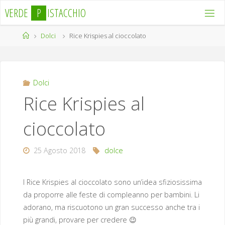
Salta
V
E
R
D
E
P
I
S
T
A
C
C
H
I
O
al
contenuto
Home
Dolci
Rice Krispies al cioccolato
Dolci
Rice Krispies al
cioccolato
25 Agosto 2018
dolce
I Rice Krispies al cioccolato sono un’idea sfiziosissima
da proporre alle feste di compleanno per bambini. Li
adorano, ma riscuotono un gran successo anche tra i
più grandi, provare per credere 😉