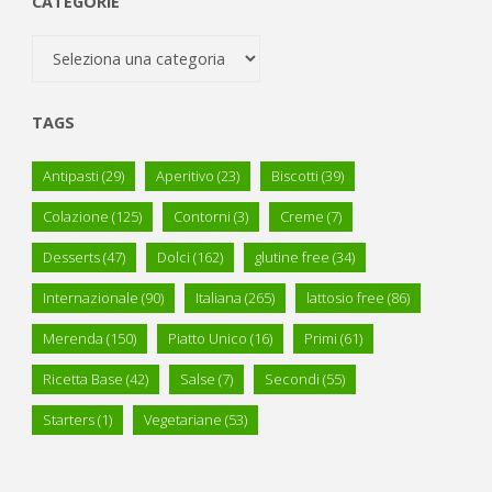
CATEGORIE
Categorie
TAGS
Antipasti
(29)
Aperitivo
(23)
Biscotti
(39)
Colazione
(125)
Contorni
(3)
Creme
(7)
Desserts
(47)
Dolci
(162)
glutine free
(34)
Internazionale
(90)
Italiana
(265)
lattosio free
(86)
Merenda
(150)
Piatto Unico
(16)
Primi
(61)
Ricetta Base
(42)
Salse
(7)
Secondi
(55)
Starters
(1)
Vegetariane
(53)