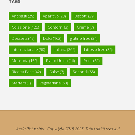
TAGS
Antipasti
(29)
Aperitivo
(23)
Biscotti
(39)
Colazione
(125)
Contorni
(3)
Creme
(7)
Desserts
(47)
Dolci
(162)
glutine free
(34)
Internazionale
(90)
Italiana
(265)
lattosio free
(86)
Merenda
(150)
Piatto Unico
(16)
Primi
(61)
Ricetta Base
(42)
Salse
(7)
Secondi
(55)
Starters
(1)
Vegetariane
(53)
Verde Pistacchio - Copyright 2018-2025. Tutti i diritti riservati.