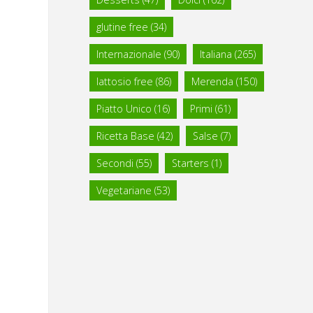
glutine free
(34)
Internazionale
(90)
Italiana
(265)
lattosio free
(86)
Merenda
(150)
Piatto Unico
(16)
Primi
(61)
Ricetta Base
(42)
Salse
(7)
Secondi
(55)
Starters
(1)
Vegetariane
(53)