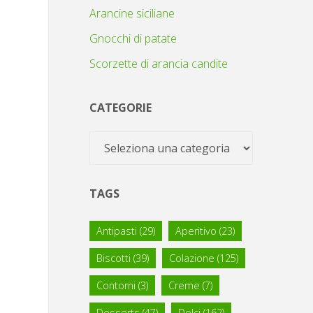
Arancine siciliane
Gnocchi di patate
Scorzette di arancia candite
CATEGORIE
Categorie
TAGS
Antipasti
(29)
Aperitivo
(23)
Biscotti
(39)
Colazione
(125)
Contorni
(3)
Creme
(7)
Desserts
(47)
Dolci
(162)