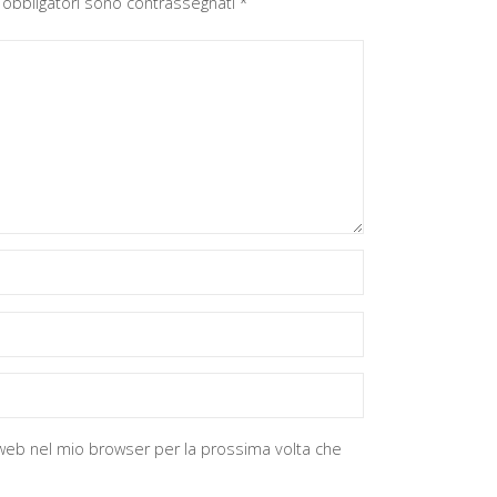
 obbligatori sono contrassegnati
*
o web nel mio browser per la prossima volta che