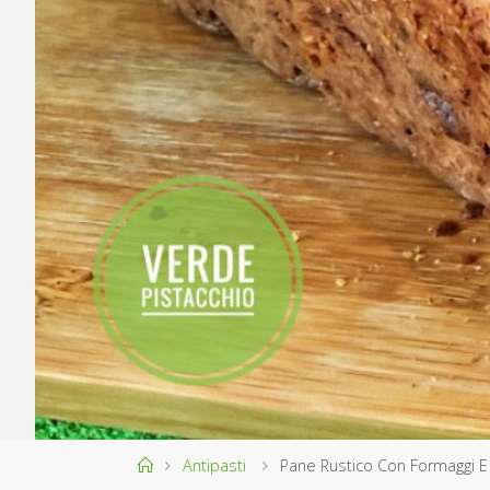
Home
Antipasti
Pane Rustico Con Formaggi E