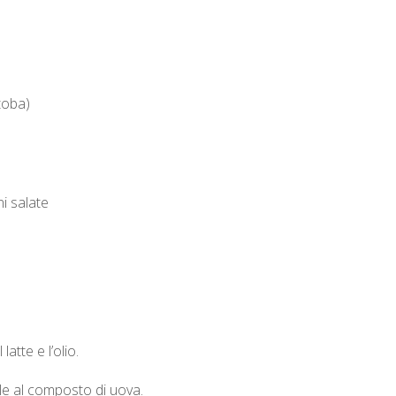
toba)
ni salate
atte e l’olio.
tele al composto di uova.