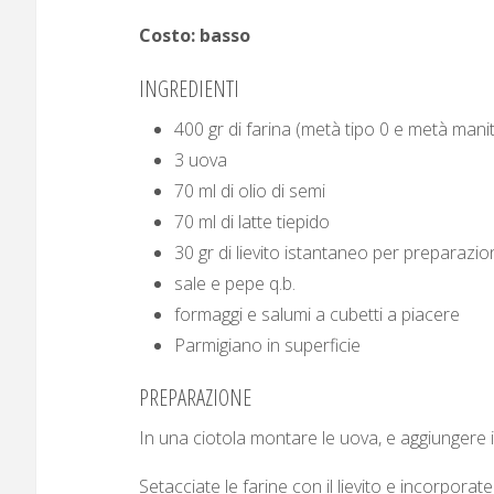
Costo: basso
INGREDIENTI
400 gr di farina (metà tipo 0 e metà mani
3 uova
70 ml di olio di semi
70 ml di latte tiepido
30 gr di lievito istantaneo per preparazio
sale e pepe q.b.
formaggi e salumi a cubetti a piacere
Parmigiano in superficie
PREPARAZIONE
In una ciotola montare le uova, e aggiungere il l
Setacciate le farine con il lievito e incorpora