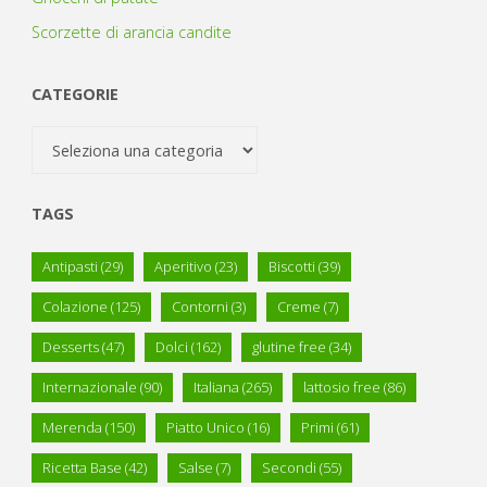
Scorzette di arancia candite
CATEGORIE
Categorie
TAGS
Antipasti
(29)
Aperitivo
(23)
Biscotti
(39)
Colazione
(125)
Contorni
(3)
Creme
(7)
Desserts
(47)
Dolci
(162)
glutine free
(34)
Internazionale
(90)
Italiana
(265)
lattosio free
(86)
Merenda
(150)
Piatto Unico
(16)
Primi
(61)
Ricetta Base
(42)
Salse
(7)
Secondi
(55)