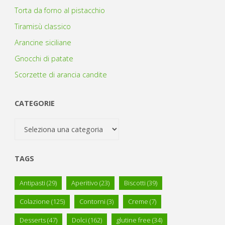
Torta da forno al pistacchio
Tiramisù classico
Arancine siciliane
Gnocchi di patate
Scorzette di arancia candite
CATEGORIE
Categorie
TAGS
Antipasti
(29)
Aperitivo
(23)
Biscotti
(39)
Colazione
(125)
Contorni
(3)
Creme
(7)
Desserts
(47)
Dolci
(162)
glutine free
(34)