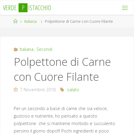
Salta
V
E
R
D
E
P
I
S
T
A
C
C
H
I
O
al
contenuto
Home
Italiana
Polpettone di Carne con Cuore Filante
Italiana
,
Secondi
Polpettone di Carne
con Cuore Filante
7 Novembre 2018
salato
Per un secondo a base di carne che sia veloce,
gustoso e nutriente, ho pensato a questo
polpettone che si mantiene morbido e succulento
persino il giorno dopo!!! Pochi ingredienti e poco