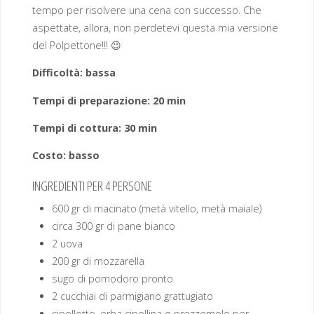
tempo per risolvere una cena con successo. Che
aspettate, allora, non perdetevi questa mia versione
del Polpettone!!! 😉
Difficoltà: bassa
Tempi di preparazione: 20 min
Tempi di cottura: 30 min
Costo: basso
INGREDIENTI PER 4 PERSONE
600 gr di macinato (metà vitello, metà maiale)
circa 300 gr di pane bianco
2 uova
200 gr di mozzarella
sugo di pomodoro pronto
2 cucchiai di parmigiano grattugiato
cipollotto, erba cipollina o prezzemolo per