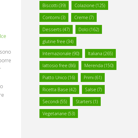
Biscotti
(39)
Colazione
(125)
l
Contorni
(3)
Creme
(7)
Desserts
(47)
Dolci
(162)
lce
glutine free
(34)
o sono
Internazionale
(90)
Italiana
(265)
oporre
lattosio free
(86)
Merenda
(150)
r
Piatto Unico
(16)
Primi
(61)
so
Ricetta Base
(42)
Salse
(7)
re
Secondi
(55)
Starters
(1)
Vegetariane
(53)