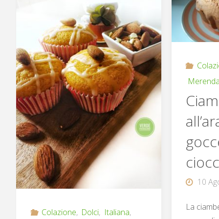
gocce
di
Colaz
cioccolato"
Merend
Ciam
all’a
gocc
cioc
10 Ag
La ciambe
Colazione
,
Dolci
,
Italiana
,