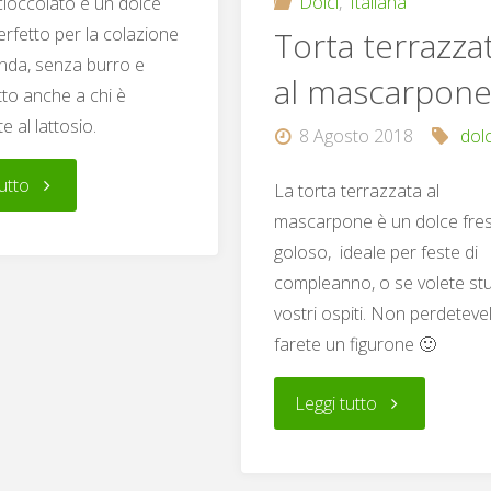
Dolci
,
Italiana
cioccolato è un dolce
erfetto per la colazione
Torta terrazza
nda, senza burro e
al mascarpon
atto anche a chi è
te al lattosio.
8 Agosto 2018
dol
"Ciambella
utto
La torta terrazzata al
mascarpone è un dolce fre
all’arancia
goloso, ideale per feste di
compleanno, o se volete stu
con
vostri ospiti. Non perdetevel
gocce
farete un figurone 🙂
di
"Torta
Leggi tutto
cioccolato"
terrazzata