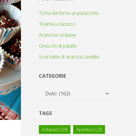
Torta da forno al pistacchio
Tiramisù classico
Arancine siciliane
Gnocchi di patate
Scorzette di arancia candite
CATEGORIE
Categorie
TAGS
Antipasti
(29)
Aperitivo
(23)