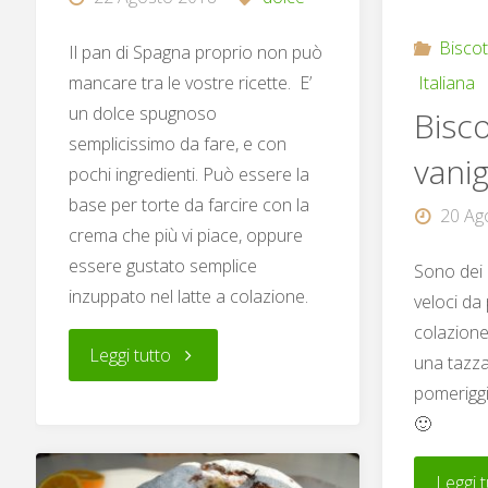
Biscot
Il pan di Spagna proprio non può
mancare tra le vostre ricette. E’
Italiana
un dolce spugnoso
Bisco
semplicissimo da fare, e con
vanig
pochi ingredienti. Può essere la
base per torte da farcire con la
20 Ag
crema che più vi piace, oppure
essere gustato semplice
Sono dei 
inzuppato nel latte a colazione.
veloci da
colazione
"Pan
Leggi tutto
una tazza
pomeriggi
di
🙂
Spagna"
Leggi t