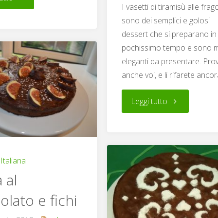
I vasetti di tiramisù alle frag
sono dei semplici e golosi
caserecci
dessert che si preparano in
vaniglia
pochissimo tempo e sono 
eleganti da presentare. Prov
e
anche voi, e li rifarete anco
cacao"
"Vasetti
Leggi tutto
di
tiramisù
Italiana
alle
 al
fragole"
olato e fichi