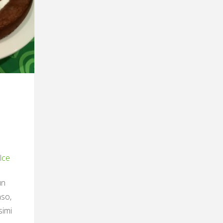
lce
un
nso,
simi