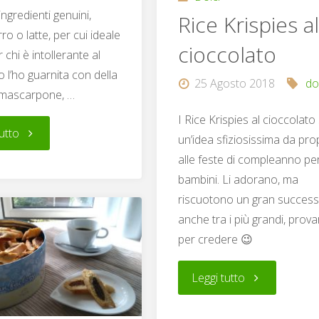
ingredienti genuini,
Rice Krispies a
ro o latte, per cui ideale
cioccolato
chi è intollerante al
Io l’ho guarnita con della
25 Agosto 2018
do
 mascarpone, …
I Rice Krispies al cioccolat
"Torta
utto
un’idea sfiziosissima da pr
alle feste di compleanno pe
di
bambini. Li adorano, ma
riscuotono un gran succes
carote,
anche tra i più grandi, prova
mandorle
per credere 😉
e
"Rice
Leggi tutto
cannella"
Krispies