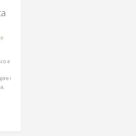
ta
e
ce
sco e
pire i
a,