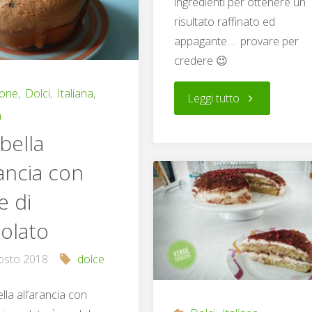
ingredienti per ottenere un
fichi"
risultato raffinato ed
appagante… provare per
credere 😉
ione
,
Dolci
,
Italiana
,
"Caprese
Leggi tutto
a
al
bella
cioccolato"
rancia con
e di
colato
osto 2018
dolce
lla all’arancia con