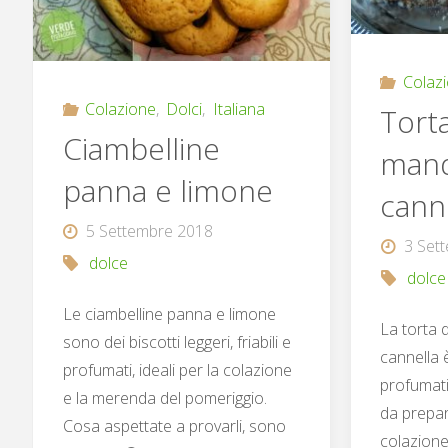
Colaz
Colazione
,
Dolci
,
Italiana
Torta
Ciambelline
mand
panna e limone
cann
5 Settembre 2018
3 Set
dolce
dolce
Le ciambelline panna e limone
La torta 
sono dei biscotti leggeri, friabili e
cannella 
profumati, ideali per la colazione
profumat
e la merenda del pomeriggio.
da prepar
Cosa aspettate a provarli, sono
colazione