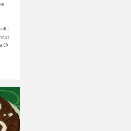
ole
molto
ateli
ra 😉