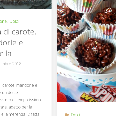
ione
,
Dolci
 di carote,
orle e
ella
tembre 2018
di carote, mandorle e
è un dolce
issimo e semplicissimo
are, adatto per la
 e la merenda. E’ fatta
Dolci