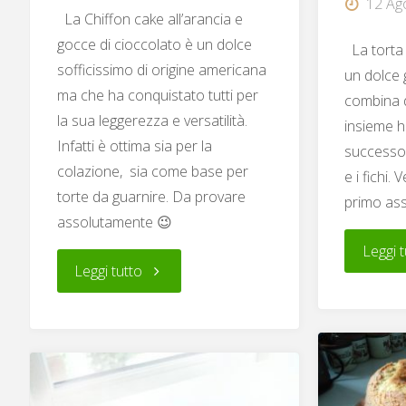
12 Ag
La Chiffon cake all’arancia e
gocce di cioccolato è un dolce
La torta 
sofficissimo di origine americana
un dolce 
ma che ha conquistato tutti per
combina d
la sua leggerezza e versatilità.
insieme 
Infatti è ottima sia per la
successo 
colazione, sia come base per
e i fichi.
torte da guarnire. Da provare
primo as
assolutamente 😉
Leggi t
"Chiffon
Leggi tutto
cake
all’arancia
e