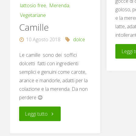
gocce di 
lattosio free
,
Merenda
,
goloso, p
Vegetariane
e la mere
Camille
latte, ad
intolleran
10 Agosto 2018
dolce
Leggi t
Le camille sono dei soffici
dolcetti fatti con ingredienti
semplici e genuini come carote,
arance e mandorle, adatti per la
colazione e la merenda. Da non
perdere 😉
"Camille"
Leggi tutto