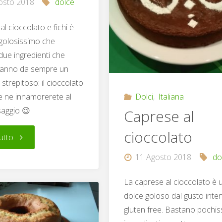
osto 2018
dolce
al cioccolato e fichi è
golosissimo che
ue ingredienti che
hanno da sempre un
strepitoso: il cioccolato
Dolci
,
Italiana
 Ve ne innamorerete al
saggio 😉
Caprese al
cioccolato
"Torta
utto
11 Agosto 2018
do
al
La caprese al cioccolato è 
cioccolato
dolce goloso dal gusto inte
e
gluten free. Bastano pochis