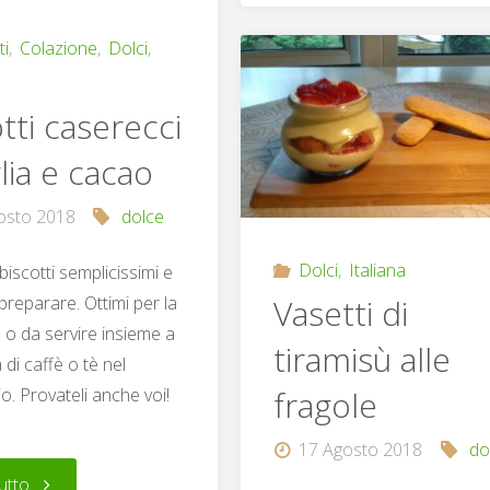
al
ti
,
Colazione
,
Dolci
,
cioccolato"
tti caserecci
lia e cacao
osto 2018
dolce
Dolci
,
Italiana
biscotti semplicissimi e
 preparare. Ottimi per la
Vasetti di
 o da servire insieme a
tiramisù alle
 di caffè o tè nel
o. Provateli anche voi!
fragole
17 Agosto 2018
do
"Biscotti
utto