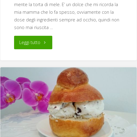
mente la torta di mele. E’ un dolce che mi ricorda la
mia mamma che lo fa spesso, ovviamente con la
dose degli ingredienti sempre ad occhio, quindi non
sono mai riuscita …
"Torta
Leggi tutto
di
mele
allo
yogurt
e
grano
saraceno"