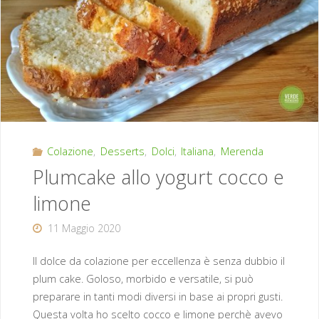
cioccolato
senza
uova
burro
e
Colazione
,
Desserts
,
Dolci
,
Italiana
,
Merenda
latte"
Plumcake allo yogurt cocco e
limone
11 Maggio 2020
Il dolce da colazione per eccellenza è senza dubbio il
plum cake. Goloso, morbido e versatile, si può
preparare in tanti modi diversi in base ai propri gusti.
Questa volta ho scelto cocco e limone perchè avevo