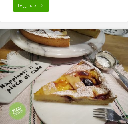
"Biscotti
Leggi tutto
corn
flakes"