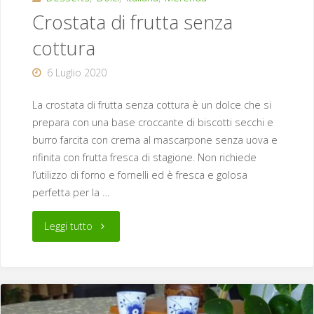
Crostata di frutta senza
cottura
6 Luglio 2020
La crostata di frutta senza cottura è un dolce che si
prepara con una base croccante di biscotti secchi e
burro farcita con crema al mascarpone senza uova e
rifinita con frutta fresca di stagione. Non richiede
l’utilizzo di forno e fornelli ed è fresca e golosa
perfetta per la …
"Crostata
Leggi tutto
di
frutta