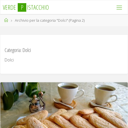
Salta
V
E
R
D
E
P
I
S
T
A
C
C
H
I
O
al
contenuto
Home
Archivio per la categoria "Dolci"
(Pagina 2)
Categoria:
Dolci
Dolci