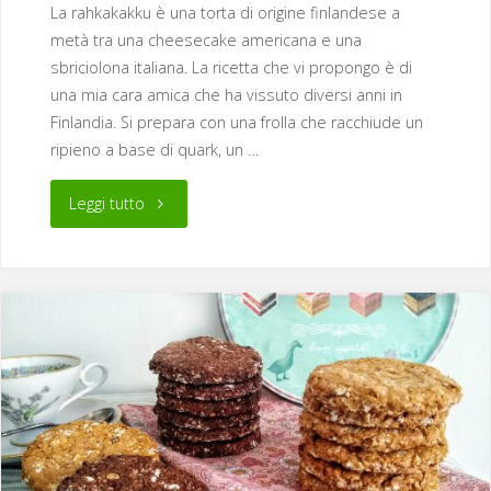
La rahkakakku è una torta di origine finlandese a
metà tra una cheesecake americana e una
sbriciolona italiana. La ricetta che vi propongo è di
una mia cara amica che ha vissuto diversi anni in
Finlandia. Si prepara con una frolla che racchiude un
ripieno a base di quark, un …
"Mango
Leggi tutto
rahkakakku,
la
cheesecake
finlandese"