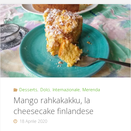
tuppo"
Desserts
,
Dolci
,
Internazionale
,
Merenda
Mango rahkakakku, la
cheesecake finlandese
18 Aprile 2020