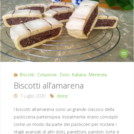
senza
cottura"
Biscotti
,
Colazione
,
Dolci
,
Italiana
,
Merenda
Biscotti all’amarena
1 Luglio 2020
dolce
I biscotti all’amarena sono un grande classico della
pasticceria partenopea. Inizialmente erano concepiti
come un modo da parte dei pasticceri per riciclare i
ritagli avanzati di altri dolci, panettoni, pandori, torte e