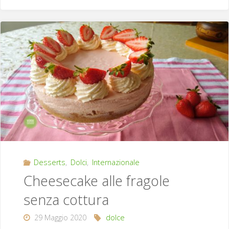
al
caffè
e
gocce
di
cioccolato"
Desserts
,
Dolci
,
Internazionale
Cheesecake alle fragole
senza cottura
29 Maggio 2020
dolce