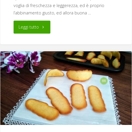
voglia di freschezza e leggerezza, ed è proprio
l’abbinamento giusto, ed allora buona …
"Plumcake
Leggi tutto
allo
yogurt
cocco
e
limone"