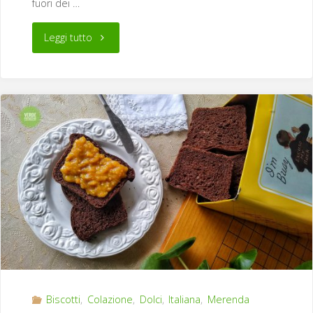
fuori dei …
"Biscotti
Leggi tutto
di
fiocchi
di
avena
deliziosi"
Biscotti
,
Colazione
,
Dolci
,
Italiana
,
Merenda