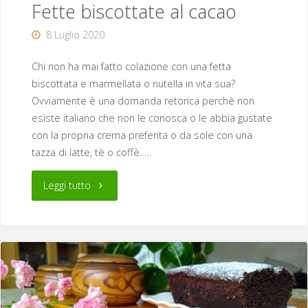
Fette biscottate al cacao
8 Luglio 2020
Chi non ha mai fatto colazione con una fetta
biscottata e marmellata o nutella in vita sua?
Ovviamente è una domanda retorica perchè non
esiste italiano che non le conosca o le abbia gustate
con la propria crema preferita o da sole con una
tazza di latte, tè o coffè. …
"Fette
Leggi tutto
biscottate
al
cacao"