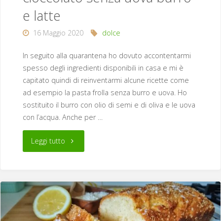
e latte
16 Maggio 2020
dolce
In seguito alla quarantena ho dovuto accontentarmi
spesso degli ingredienti disponibili in casa e mi è
capitato quindi di reinventarmi alcune ricette come
ad esempio la pasta frolla senza burro e uova. Ho
sostituito il burro con olio di semi e di oliva e le uova
con l’acqua. Anche per …
"Biscotti
Leggi tutto
con
crema
al