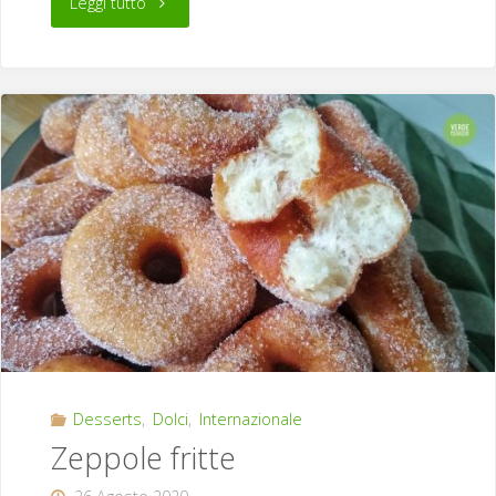
"Savoiardi"
Leggi tutto
Desserts
,
Dolci
,
Internazionale
Zeppole fritte